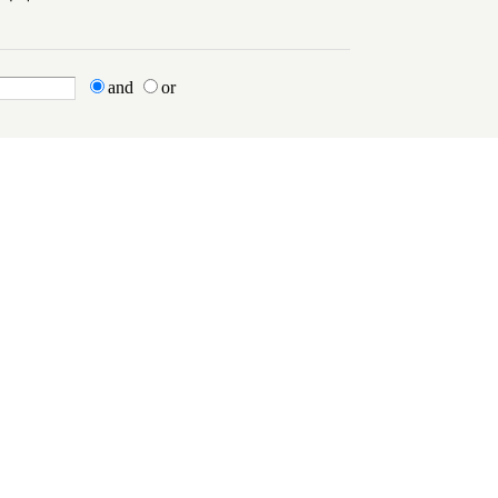
and
or